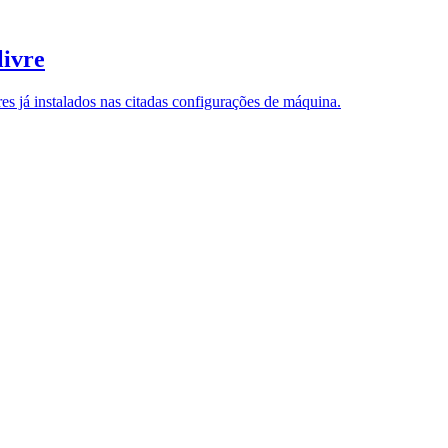
livre
s já instalados nas citadas configurações de máquina.